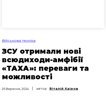
Військова техніка
ЗСУ отримали нові
всюдиходи-амфібії
«ТАХА»: переваги та
можливості
автор
Віталій Каіров
25 Вересня, 2024