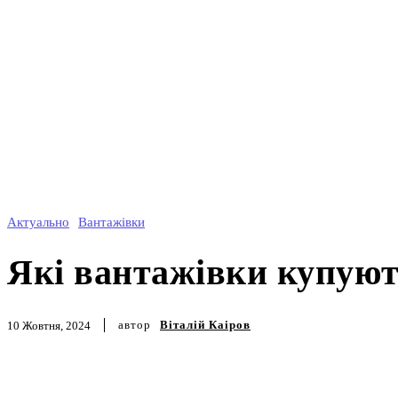
Актуально
Вантажівки
Які вантажівки куп
вересень 2024
автор
Віталій Каіров
10 Жовтня, 2024