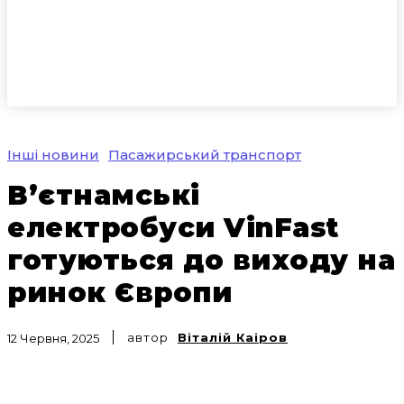
Інші новини
Пасажирський транспорт
В’єтнамські
електробуси VinFast
готуються до виходу на
ринок Європи
автор
Віталій Каіров
12 Червня, 2025