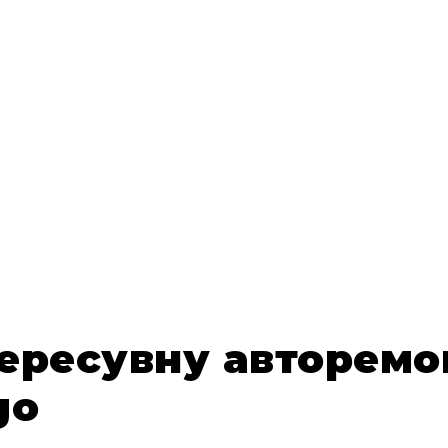
пересувну авторем
go