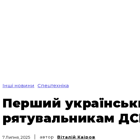
Інші новини
Спецтехніка
Перший українськ
рятувальникам Д
автор
Віталій Каіров
7 Липня, 2025