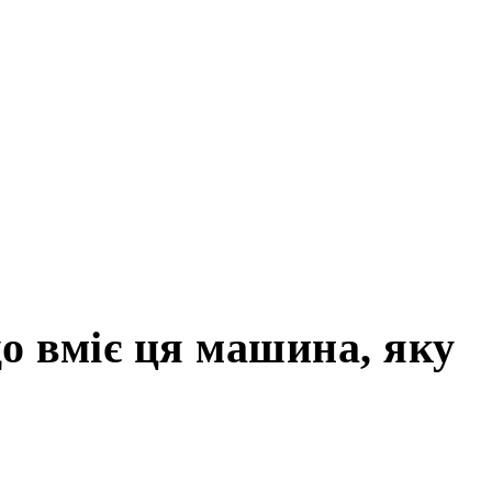
фронті: що вміє ця
ькі десантники