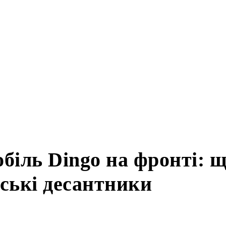
томобіль Dingo на 
истовують українс