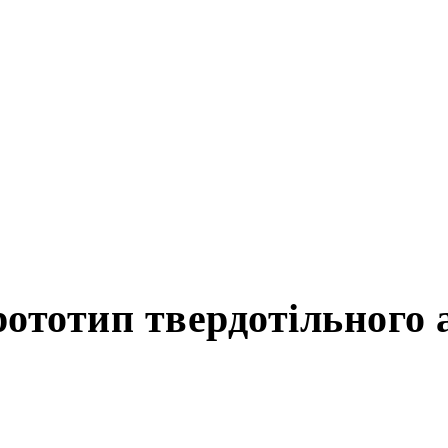
ототип твердотільного а