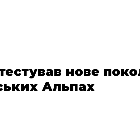
тестував нове поко
ських Альпах