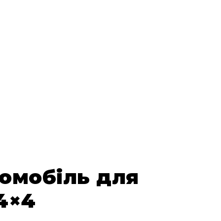
томобіль для
 4×4