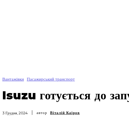
Вантажівки
Пасажирський транспорт
Isuzu готується д
автобусів
автор
Віталій Каіров
3 Грудня, 2024