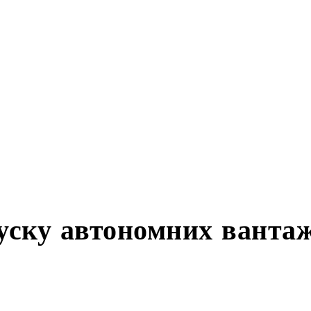
о запуску автономни