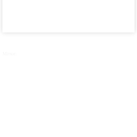
Мітки:
водневий транспорт