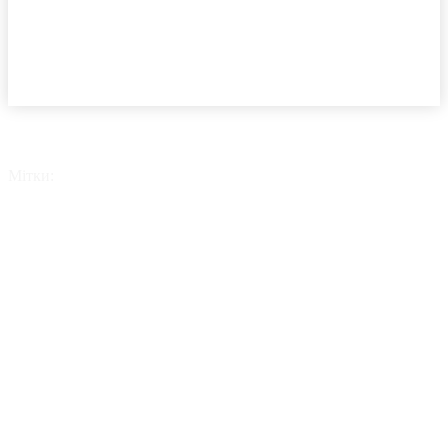
Мітки:
УкрАвтоКомплект