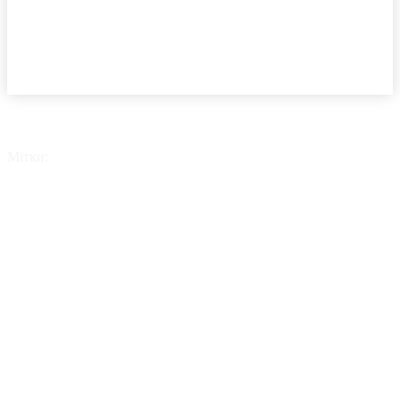
Мітки:
Старелеткро