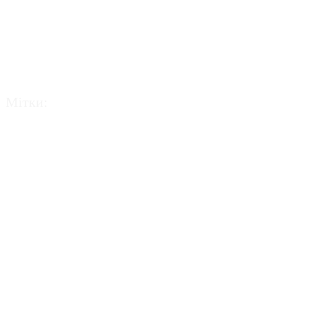
Мітки:
АВТ Баварія