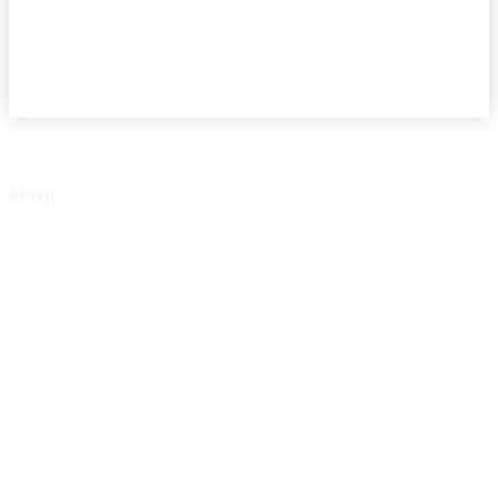
Мітки:
АМАКО Україна